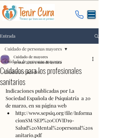
Entrada
Cuidado de personas mayores
Cuidado de mayores
Cuidado de personas mayores
30 mar 2020
2 min de lectura
Cuidados para los profesionales
Cuidar al cuidador
sanitarios
Indicaciones publicadas por La 
Sociedad Española de Psiquiatría  a 20 
de marzo, en su página web 
http://www.sepsiq.org/file/Informa
cionSM/SEP%20COVID19-
Salud%20Mental%20personal%20s
anitario.pdf