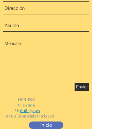
Enviar
OFICINA:
C/ Bruc 6
M:
608 159 977
08110 Montcada i Reixach
Inicio