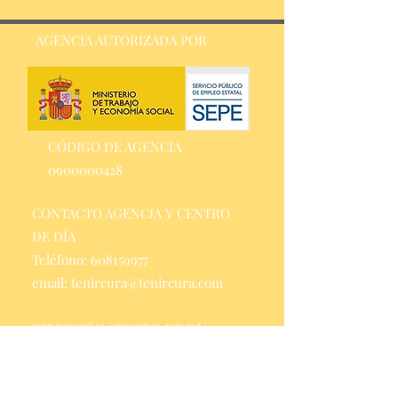
AGENCIA AUTORIZADA POR
CÓDIGO DE AGENCIA
0900000428
CONTACTO AGENCIA Y CENTRO
DE DÍA
Teléfono:
608159977
email: tenircura@tenircura.com
DIRECCIÓN CENTRO DE DÍA
C/ Anselm Clavé, 10, ssc 2, baixos A
Montcada i Reixac 8110,