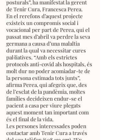
posturals”, ha manifestat la gerent
de Tenir Cura, Francesca Perea.
En el rerefons d’aquest projecte
existeix un compromís social i
vocacional per part de Perea, qui el
passat mes d’abril va perdre la seva
germana a causa d’una malaltia
durant la qual va necessitar cures
pal·liatives. “Amb els estrictes
protocols anti-covid als hospitals, és
molt dur no poder acomiadar-te de
la persona estimada tots junts”,
afirma Perea, qui afegeix que, des
de l’esclat de la pandèmia, moltes
famílies decideixen endur-se el
pacient a casa per viure plegats
aquest moment tan important com
és el final de la vida.
Les persones interessades poden
contactar amb Tenir Cura a través
del seu telèfon
(608 159 977)
. “En