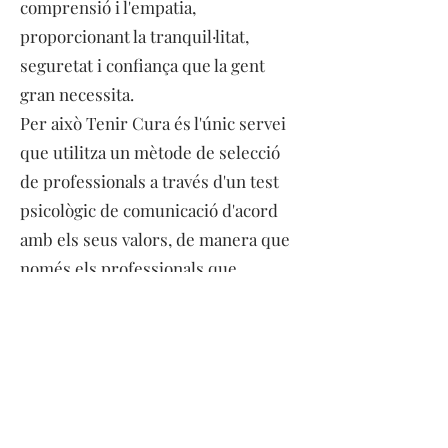
comprensió i l'empatia,
proporcionant la tranquil·litat,
seguretat i confiança que la gent
gran necessita.
Per això Tenir Cura és l'únic servei
que utilitza un mètode de selecció
de professionals a través d'un test
psicològic de comunicació d'acord
amb els seus valors, de manera que
només els professionals que
compleixen aquesta filosofia de
cuidar són incorporats a l'equip.
Tenir Cura neix del lideratge i
l'emprenedoria femenina, i es marca
com a objectius cuidar les persones
amb dificultats per fer les activitats