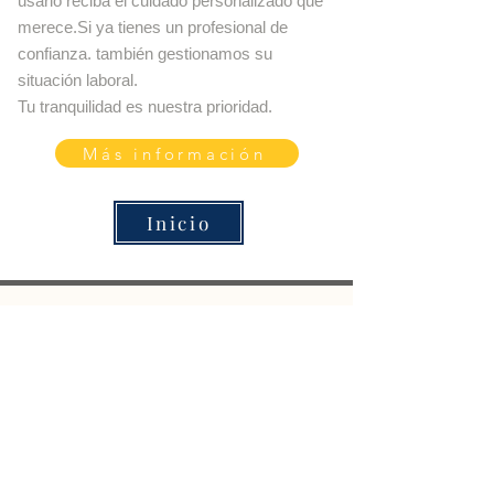
usario reciba el cuidado personalizado que
merece.Si ya tienes un profesional de
confianza. también gestionamos su
situación laboral.
Tu tranquilidad es nuestra prioridad.
Más información
Inicio
AGENCIA AUTORIZADA POR
CÓDIGO DE AGENCIA
0900000428