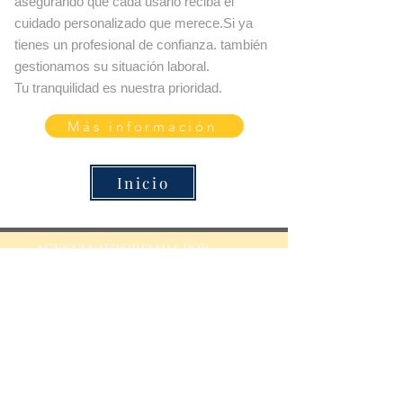
asegurando que cada usario reciba el
cuidado personalizado que merece.Si ya
tienes un profesional de confianza. también
gestionamos su situación laboral.
Tu tranquilidad es nuestra prioridad.
Más información
Inicio
AGENCIA AUTORIZADA POR
CÓDIGO DE AGENCIA
0900000428