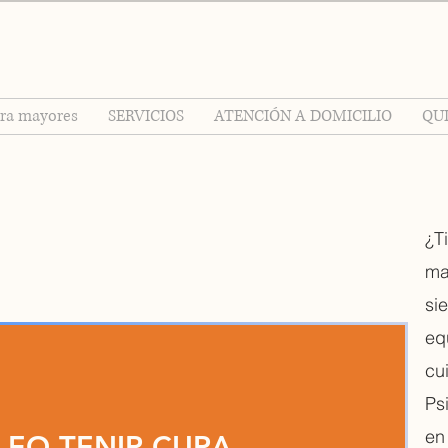
ara mayores
SERVICIOS
ATENCIÓN A DOMICILIO
QU
¿T
ma
si
eq
cu
Ps
en
LEO TENIR CURA