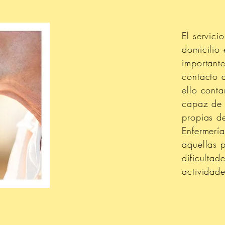
El servici
domicilio 
importante
contacto d
ello cont
capaz de 
propias d
Enfermería
aquellas 
dificultad
actividade