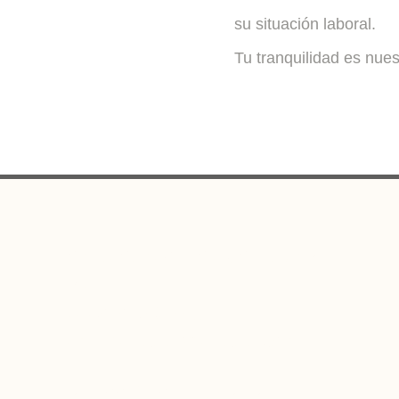
su situación laboral.
Tu tranquilidad es nues
CONTACTO AGENCIA Y CENTRO DE
DÍA
Teléfono: 608159977
email: tenircura@tenircura.com
DIRECCIÓN CENTRO DE DÍA