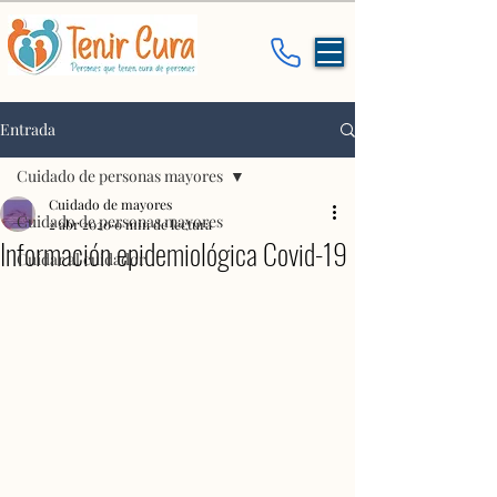
Entrada
Cuidado de personas mayores
Cuidado de mayores
Cuidado de personas mayores
2 abr 2020
0 min de lectura
Información epidemiológica Covid-19
Cuidar al cuidador